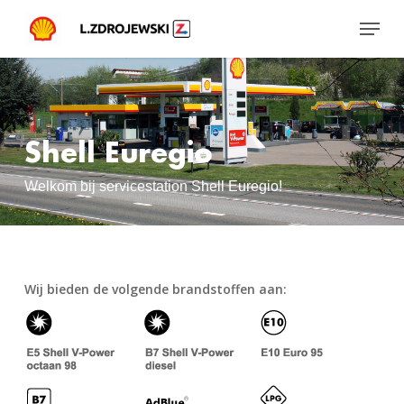
Skip
Menu
to
main
content
Shell Euregio
Welkom bij servicestation Shell Euregio!
Wij bieden de volgende brandstoffen aan: