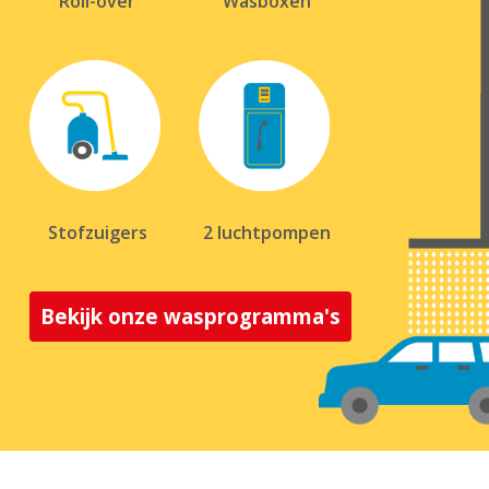
Roll-over
Wasboxen
Stofzuigers
2 luchtpompen
Bekijk onze wasprogramma's